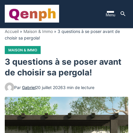
Aller
au
Menu
contenu
principal
Accueil
»
Maison & Immo
»
3 questions à se poser avant de
choisir sa pergola!
MAISON & IMMO
3 questions à se poser avant
de choisir sa pergola!
Par
Gabriel
20 juillet 2026
3 min de lecture